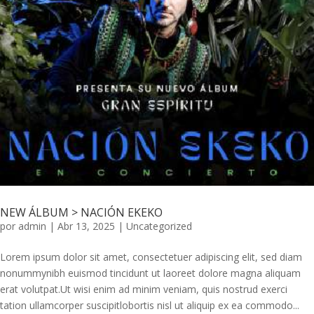
NEW ÁLBUM > NACIÓN EKEKO
por
admin
|
Abr 13, 2025
|
Uncategorized
Lorem ipsum dolor sit amet, consectetuer adipiscing elit, sed diam
nonummynibh euismod tincidunt ut laoreet dolore magna aliquam
erat volutpat.Ut wisi enim ad minim veniam, quis nostrud exerci
tation ullamcorper suscipitlobortis nisl ut aliquip ex ea commodo...