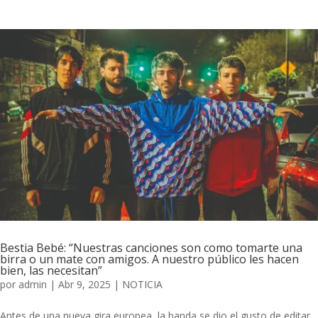
Bestia Bebé: “Nuestras canciones son como tomarte una
birra o un mate con amigos. A nuestro público les hacen
bien, las necesitan”
por
admin
|
Abr 9, 2025
|
NOTICIA
Antes de una nueva gira europea, la banda se dio el gusto de editar