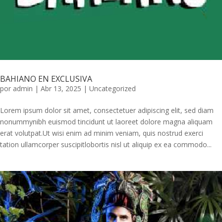
BAHIANO EN EXCLUSIVA
por
admin
|
Abr 13, 2025
|
Uncategorized
Lorem ipsum dolor sit amet, consectetuer adipiscing elit, sed diam
nonummynibh euismod tincidunt ut laoreet dolore magna aliquam
erat volutpat.Ut wisi enim ad minim veniam, quis nostrud exerci
tation ullamcorper suscipitlobortis nisl ut aliquip ex ea commodo...