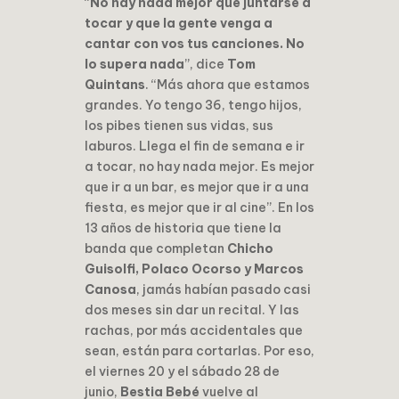
“
No hay nada mejor que juntarse a
tocar y que la gente venga a
cantar con vos tus canciones. No
lo supera nada
”, dice
Tom
Quintans
. “Más ahora que estamos
grandes. Yo tengo 36, tengo hijos,
los pibes tienen sus vidas, sus
laburos. Llega el fin de semana e ir
a tocar, no hay nada mejor. Es mejor
que ir a un bar, es mejor que ir a una
fiesta, es mejor que ir al cine”. En los
13 años de historia que tiene la
banda que completan
Chicho
Guisolfi, Polaco Ocorso y Marcos
Canosa
, jamás habían pasado casi
dos meses sin dar un recital. Y las
rachas, por más accidentales que
sean, están para cortarlas. Por eso,
el viernes 20 y el sábado 28 de
junio,
Bestia Bebé
vuelve al