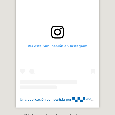
Ver esta publicación en Instagram
Una publicación compartida por ▀▄▀▄▀ ᴬᴺᴬ ᶠᴿᴬᴺᴳᴼ ᴱᴸᴱᵀᴿᴵᶜᴼ (@anafrangoeletrico)