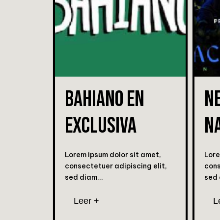
BAHIANO EN
N
EXCLUSIVA
N
Lorem ipsum dolor sit amet,
Lore
consectetuer adipiscing elit,
cons
sed diam...
sed 
Leer +
L