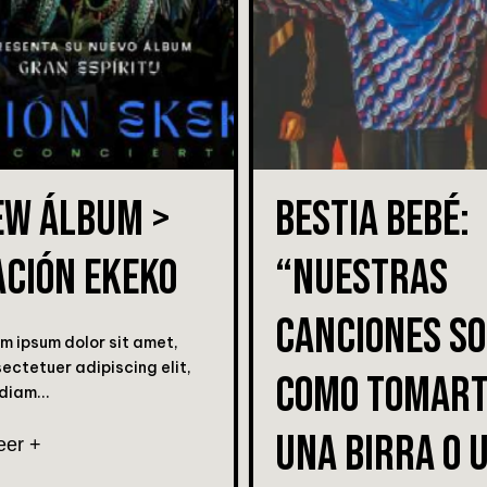
EW ÁLBUM >
BESTIA BEBÉ:
ACIÓN EKEKO
“NUESTRAS
CANCIONES S
m ipsum dolor sit amet,
ectetuer adipiscing elit,
COMO TOMAR
diam...
UNA BIRRA O 
eer +