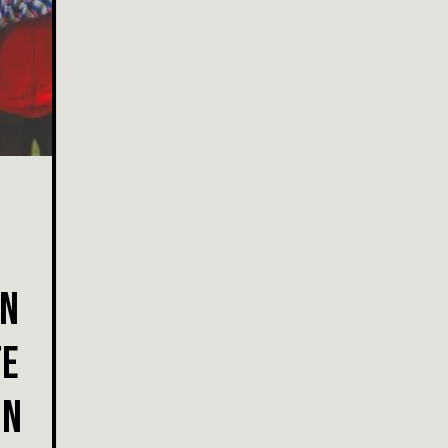
ON
TE
UN